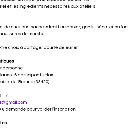
iel et les ingrédients nécessaires aux ateliers
l de cueilleur : sachets kraft ou panier, gants, sécateurs (facu
haussures de marche
otre choix à partager pour le déjeuner
atiques
ar personne 
laces
 : 6 participants Max
-Aubin-de-Branne (33420)
:
1 17
de@gmail.com
20 € demandé pour valider l’inscription
tes
 :