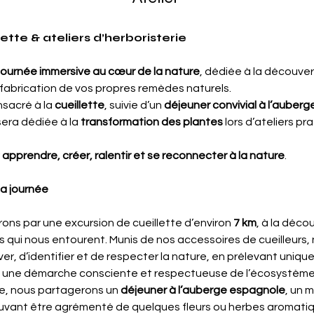
ette & ateliers d’herboristerie
journée immersive au cœur de la nature
, dédiée à la découver
 fabrication de vos propres remèdes naturels.
sacré à la 
cueillette
, suivie d’un 
déjeuner convivial à l’auber
sera dédiée à la 
transformation des plantes
 lors d’ateliers pr
 
apprendre, créer, ralentir et se reconnecter à la nature
.
a journée
s par une excursion de cueillette d’environ 
7 km
, à la déco
 qui nous entourent. Munis de nos accessoires de cueilleurs,
er, d’identifier et de respecter la nature, en prélevant uniqu
s une démarche consciente et respectueuse de l’écosystème
te, nous partagerons un 
déjeuner à l’auberge espagnole
, un 
vant être agrémenté de quelques fleurs ou herbes aromatiqu