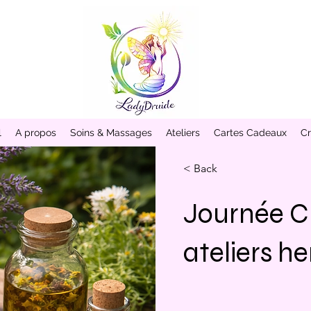
l
A propos
Soins & Massages
Ateliers
Cartes Cadeaux
Cr
< Back
Journée Cu
ateliers he