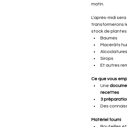
matin.
L’après-midi sera
transformerons le
stock de plantes 
Baumes
Macérâts hui
Alcoolature
Sirops
Et autres re
Ce que vous emp
Une 
document
recettes
3 préparation
Des connaiss
Matériel fourni
Bouteilles e