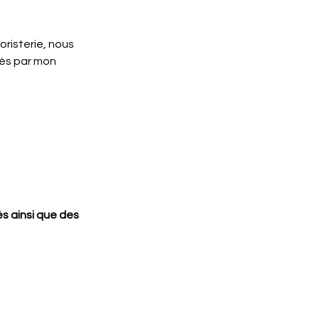
boristerie, nous 
tés par mon 
s ainsi que des 