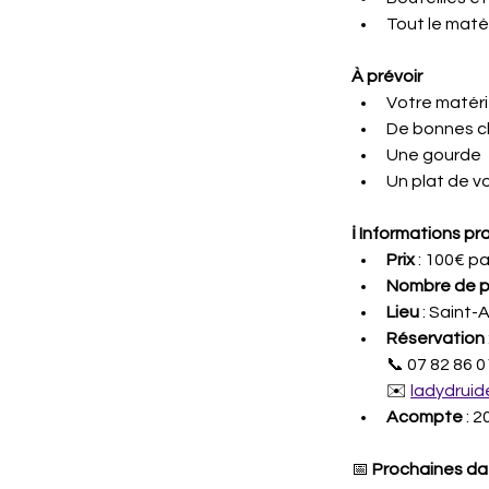
Tout le matér
À prévoir
Votre matérie
De bonnes c
Une gourde
Un plat de v
ℹ️ Informations pr
Prix
 : 100€ p
Nombre de p
Lieu
 : Saint
Réservation
 
📞 07 82 86 0
✉️ 
ladydrui
Acompte
 : 
📅 
Prochaines da