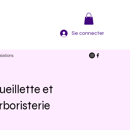
Se connecter
éations
eillette et
rboristerie