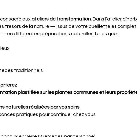
 consacré aux 
ateliers de transformation
. Dans l’atelier d’her
s trésors de la nature — issus de votre cueillette et complé
— en différentes préparations naturelles telles que :
leux
s
mèdes traditionnels
orterez
ation plastifiée sur les plantes communes et leurs propriété
s naturelles réalisées par vos soins
ances pratiques pour continuer chez vous
t bocaux en verre (3 remèdes par personne)