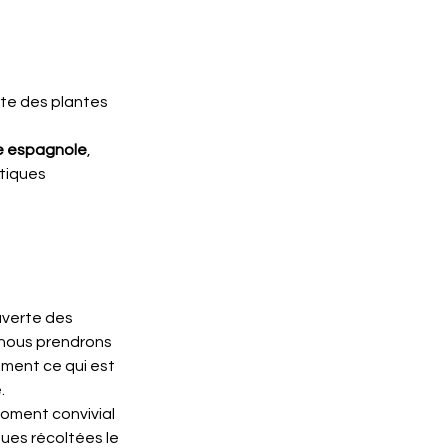
te des plantes 
ge espagnole
, 
atiques 
uverte des 
 nous prendrons 
ement ce qui est 
.
moment convivial 
es récoltées le 