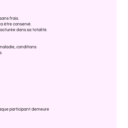
ans frais.
ra être conservé.
acturée dans sa totalité.
maladie, conditions
s.
haque participant demeure