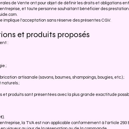
ales de Vente ont pour objet de définir les droits et obligations
ntreprise, et toute personne souhaitant bénéficier des prestations
uide.com
.
 implique l'acceptation sans réserve des présentes CGV.
ations et produits proposés
nt :
ie ;
abrication artisanale (savons, baumes, shampoings, bougies, etc.) ;
 naturels ;
s et produits sont présentées avec la plus grande exactitude possib
€).
reprise, la TVA est non applicable conformément à l'article 293 
x en vigueur au jour de la réservation ou de la commande.