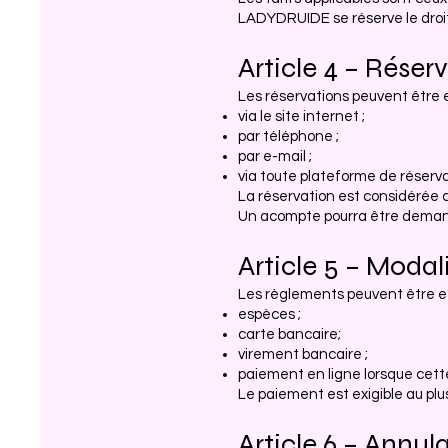
LADYDRUIDE se réserve le droit 
Article 4 – Réser
Les réservations peuvent être 
via le site internet ;
par téléphone ;
par e-mail ;
via toute plateforme de réservat
La réservation est considérée
Un acompte pourra être demand
Article 5 – Moda
Les règlements peuvent être ef
espèces ;
carte bancaire;
virement bancaire ;
paiement en ligne lorsque cett
Le paiement est exigible au plus 
Article 6 – Annul