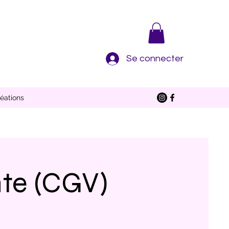
Se connecter
éations
nte (CGV)