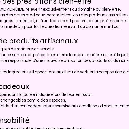
e des prestations bien-être
 LADYDRUIDE relèvent exclusivement du domaine du bien-être.
cas des actes médicaux, paramédicaux ou des pratiques assimilées à
diagnostic médical, ni à un traitement prescrit par un professionnel
r son médecin pour toute question relevant du domaine médical.
 de produits artisanaux
riqués de manière artisanale.
connaissance des précautions d'emploi mentionnées sur les étiquett
ue responsable d'une mauvaise utilisation des produits ou du no
ns ingrédients, il appartient au client de vérifier la composition ava
s cadeaux
pendant la durée indiquée lors de leur émission.
i échangeables contre des espèces.
'aide d'un bon cadeau reste soumise aux conditions d'annulation prév
nsabilité
enue responsable des dommages résultant :