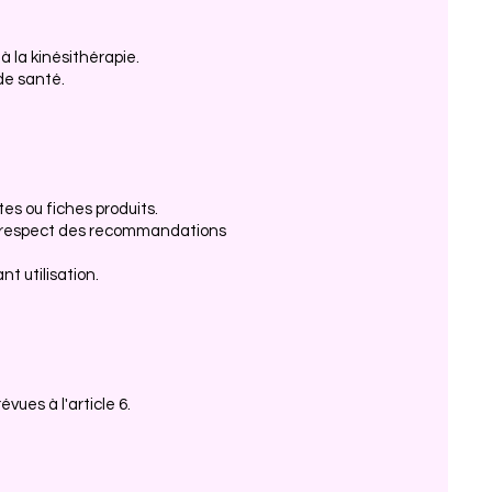
 la kinésithérapie.
 de santé.
es ou fiches produits.
n-respect des recommandations
nt utilisation.
ues à l'article 6.