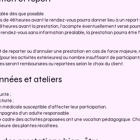
alée dès que possible.
 de 48 heures avant le rendez-vous pourra donner lieu à un report s
8 heures avant la prestation, l'acompte éventuellement versé pour
endez-vous sans information préalable, la prestation pourra être f
 de reporter ou d'annuler une prestation en cas de force majeure, 
our les activités extérieures) ou nombre insuffisant de participant
s seront remboursées ou reportées selon le choix du client.
nnées et ateliers
rité ;
ivité ;
n médicale susceptible d'affecter leur participation.
mpagnés d'un adulte responsable.
 le cadre des activités proposées ont une vocation pédagogique. C
érieure des plantes récoltées.