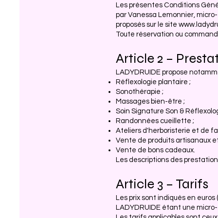
Les présentes Conditions Génér
par Vanessa Lemonnier, micro-e
proposés sur le site
www.ladydr
Toute réservation ou commande
Article 2 – Prest
LADYDRUIDE propose notamme
Réflexologie plantaire ;
Sonothérapie ;
Massages bien-être ;
Soin Signature Son & Réflexolog
Randonnées cueillette ;
Ateliers d'herboristerie et de f
Vente de produits artisanaux et
Vente de bons cadeaux.
Les descriptions des prestation
Article 3 – Tarifs
Les prix sont indiqués en euros (
LADYDRUIDE étant une micro-ent
Les tarifs applicables sont ceu